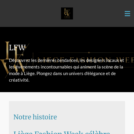
Passer
au
contenu
principal
LFW
Découvrez les dernières tendances, les designers locaux et
les événements incontournables qui animent la scène de la
mode à Liège. Plongez dans un univers d'élégance et de
créativité.
Notre histoire